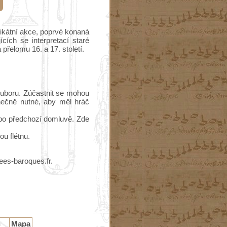
nikátní akce, poprvé konaná
cích se interpretací staré
 přelomu 16. a 17. století.
ouboru. Zúčastnit se mohou
nečně nutné, aby měl hráč
 po předchozí domluvě. Zde
u flétnu.
es-baroques.fr.
Mapa