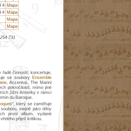
d 4
Mapa
d 4
Mapa
Mapa
Mapa
 254 731
řadě činností: koncertuje,
nkuje se soubory
Ensemble
nane
, Accentus, The Marini
ch pokročilostí, mimo jiné
emích Jižní Ameriky v rámci
hemin du Baroque.
roques
“, který se zaměřuje
souboru, stejně jako dílny
ich první album, vydané
lého přijetí kritikou.