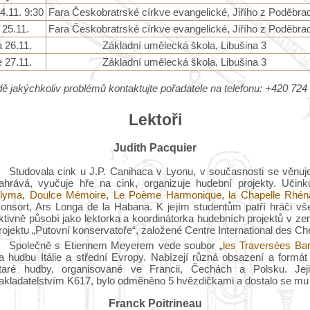
4.11. 9:30
Fara Českobratrské církve evangelické, Jiřího z Poděbra
 25.11.
Fara Českobratrské církve evangelické, Jiřího z Poděbra
 26.11.
Základní umělecká škola, Libušina 3
 27.11.
Základní umělecká škola, Libušina 3
dě jakýchkoliv problémů kontaktujte pořadatele na telefonu: +420 724
Lektoři
Judith Pacquier
Studovala cink u J.P. Canihaca v Lyonu, v současnosti se věnuje 
ahrává, vyučuje hře na cink, organizuje hudební projekty. Uči
lyma
,
Doulce Mémoire
,
Le Poème Harmonique
,
la Chapelle Rhé
onsort, Ars Longa de la Habana. K jejím studentům patří hráči vše
ktivně působí jako lektorka a koordinátorka hudebních projektů v z
rojektu „Putovní konservatoře“, založené Centre International des C
Společně s Etiennem Meyerem vede soubor „
les Traversées Ba
a hudbu Itálie a střední Evropy. Nabízejí různá obsazení a formát 
taré hudby, organisované ve Francii, Čechách a Polsku. Jej
akladatelstvím K617, bylo odměněno 5 hvězdičkami a dostalo se mu vře
Franck Poitrineau