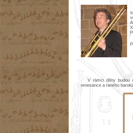
s
v
A
X
P
P
V rámci dílny budou 
renesance a raného baroka (