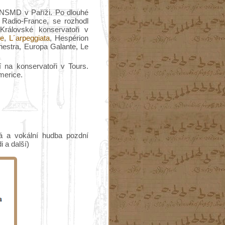
CNSMD v Paříži. Po dlouhé
 Radio-France, se rozhodl
Královské konservatoři v
e
,
L´arpeggiata
, Hespérion
estra, Europa Galante, Le
 na konservatoři v Tours.
merice.
á a vokální hudba pozdní
i a další)