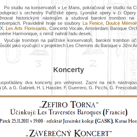
Po studiu na konservatoři v Le Mans, pokračoval ve studiu na 
polupráci s orchestry Pařížské opery, Lyonské opery v či Opery
ěnovat historickým nástrojům a studoval barokní trombon na 
ntverpách. Pravidelně hraje se soubory
La Fenice
,
Doulce Mémoir
X,
Les Arts Florissants
, Concerto Vocale, Amsterdam Baroque Orch
oème Harmonique, s nimiž nahrál řadu desek.
Vyučuje trombon na pařížské konservatoři, barokní trombon učí
ůsobí jako vyučující v projektech Les Chemins du Baroque v Jižní A
Koncerty
uspořádány dva koncerty pro veřejnost. Zazní na nich nástrojov
A. a G. Gabrieli, H. L Hassler, F. Guerrero, G. Picchi, G. Frescobald