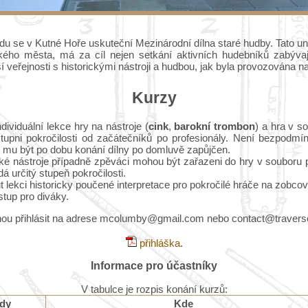
adu se v Kutné Hoře uskuteční Mezinárodní dílna staré hudby. Tato u
ckého města, má za cíl nejen setkání aktivních hudebníků zabývají
í veřejnosti s historickými nástroji a hudbou, jak byla provozována na
Kurzy
dividuální lekce hry na nástroje (
cink
,
barokní trombon
) a hra v s
upni pokročilosti od začátečníků po profesionály. Není bezpodmí
e mu být po dobu konání dílny po domluvě zapůjčen.
ické nástroje případně zpěváci mohou být zařazeni do hry v souboru
 určitý stupeň pokročilosti.
lekci historicky poučené interpretace pro pokročilé hráče na zobcovo
stup pro diváky.
ou přihlásit na adrese mcolumby@gmail.com nebo contact@traverse
přihláška
.
Informace pro účastníky
V tabulce je rozpis konání kurzů:
dy
Kde