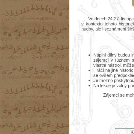
Ve dnech 24-27. listop
v kontextu tohoto histori
hudby, ale i seznámení širš
Náplní dílny budou in
zájemci v různém st
vlastní nástroj, můž
Hráči na jiné histor
se ovšem předpokládá
Je možno poskytnout 
Na lekce je volný pří
Zájemci se moh
K