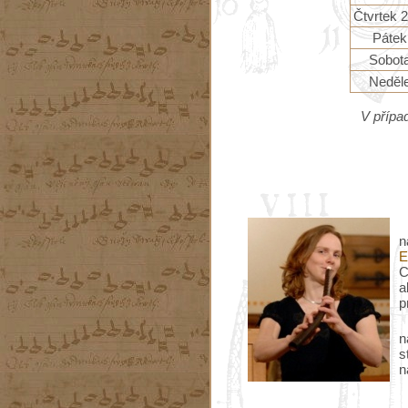
Čtvrtek 2
Pátek
Sobota
Neděle
V přípa
n
E
C
a
p
n
s
n