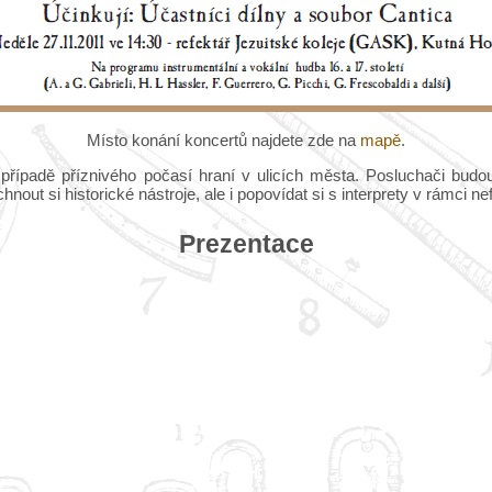
Místo konání koncertů najdete zde na
mapě
.
řípadě příznivého počasí hraní v ulicích města. Posluchači budou 
hnout si historické nástroje, ale i popovídat si s interprety v rámci n
Prezentace